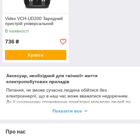
Videx VCH-UD200 Зарядний
пристрій універсальний
В наявності
736
₴
Купити
Аксесуар, необхідний для «вічної» життя
електропобутових приладів
Питання, чи зможе сучасна людина обійтися без
електроенергії, що в наш час може вважатися недоречним.
До її щоденному споживанню прив'язані мільярди людей по
всьому світу. І як тільки намічаються лише легкі перебої з її
Показати все
забезпеченням, більшість з нас починає охоплювати почуття
тривоги і занепокоєння. Уникнути таких негативних емоцій
можна, маючи в своєму користуванні зарядний пристрій. Для
Про нас
десятків електроприладів такий аксесуар, як холодильник для
людини, так як гарантує їх виконання робочих функцій 24