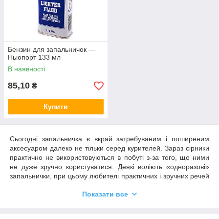
Бензин для запальничок —
Ньюпорт 133 мл
В наявності
85,10
₴
Купити
Сьогодні запальничка є вкрай затребуваним і поширеним
аксесуаром далеко не тільки серед курителей. Зараз сірники
практично не використовуються в побуті з-за того, що ними
не дуже зручно користуватися. Деякі воліють «одноразові»
запальнички, при цьому любителі практичних і зручних речей
обзаводяться бензинової продукцією. На ринку представлена
Показати все
велика кількість додаткових пристосувань до вищеописаних
аксесуарів, таких як бензин для запальничок. Подібні моделі
використовуються для того, щоб у користувача була