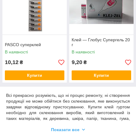
Клей — Глобус Супергель 20
PASCO суперклей
г
В наявності
В наявності
10,12
9,20
₴
₴
Купити
Купити
Всі прекрасно розуміють, що ні процес ремонту, ні створення
продукції не може обійтися без склеювання, яке виконується
завдяки відповідному пристосуванню. Купити клей гуртом
необхідно для склеювання виробів, який виготовлений із
таких матеріалів, як деревина, шкіра, папір, тканина, гума,
кераміка, скло, пластмаса та навіть метал. Він застосовується
Показати все
в різних сферах: під час ремонту, для створення ручної
продукції, склеювання інструментів, виконання декоративних