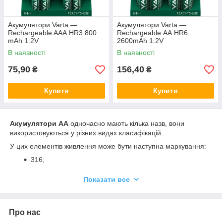
Акумулятори Varta —
Акумулятори Varta —
Rechargeable AАА HR3 800
Rechargeable АА HR6
mAh 1.2V
2600mAh 1.2V
В наявності
В наявності
75,90
156,40
₴
₴
Купити
Купити
Акумулятори АА
одночасно мають кілька назв, вони
використовуються у різних видах класифікацій.
У цих елементів живлення може бути наступна маркування:
316;
батарейки А 316;
Показати все
пальчикові акумулятори;
Елементи живлення АА;
Про нас
Акумулятори;