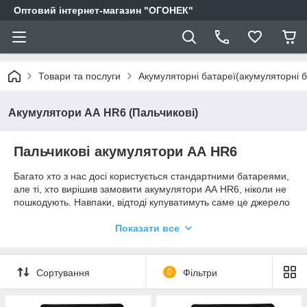
Оптовий інтернет-магазин "ОГОНЕК"
Товари та послуги
Акумуляторні батареї(акумуляторні б
Акумулятори АА HR6 (Пальчикові)
Пальчикові акумулятори АА HR6
Багато хто з нас досі користується стандартними батареями,
але ті, хто вирішив замовити акумулятори АА HR6, ніколи не
пошкодують. Навпаки, відтоді купуватимуть саме це джерело
електроенергії. Причин того, чому варто купити саме
акумуляторні батареї, декілька, але варто вказати на:
Показати все
тривалість служби;
можливість перезаряджання;
Сортування
0
Фільтри
економію коштів.
Також вважається, що пристрої, що працюють на