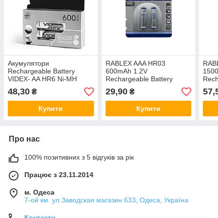
Акумулятори
RABLEX AAA HR03
RAB
Rechargeable Battery
600mAh 1.2V
150
VIDEX- AA HR6 Ni-MH
Rechargeable Battery
Rech
600mAh 1.2V
Акумулятори
48,30
29,90
57,
₴
₴
Купити
Купити
Про нас
100% позитивних з 5 відгуків за рік
Працює з 23.11.2014
м. Одеса
7-ой км. ул.Заводская магазин 633, Одеса, Україна
Контакти