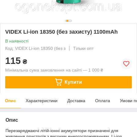
VIDEX Li-ion 18350 (без захисту) 1100mAh
В наявності
Код: VIDEX Li-ion 18350 (без з
Тільки опт
115
₴
Мінімальна сума замовлення на сайті — 1 000 ₴
Купити
Опис
Характеристики
Доставка
Оплата
Умови п
Опис
Перезаряджаючі літій-іонні акумулятори призначені для
живлення пристроїв з високим енергоспоживанням. Li-ion