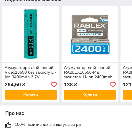
Акумулятори літій-іонний
Акумулятор літій-іонний
Акум
Videx18650 без захисту Li-
RABLEX18650-P із
RAB
Ion 3400mAh 3.7V
захистом Li-Ion 2400mAh
захи
3.7V
3.7V
264,50
138
121
₴
₴
Купити
Купити
Про нас
100% позитивних з 5 відгуків за рік