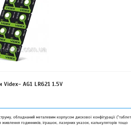
 Videx- AG1 LR621 1.5V
труму, обладнаний металевим корпусом дискової конфігурації ("таблетк
 живлення годинників, іграшок, лазерних указок, калькуляторів тощо