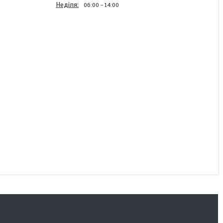
Неділя
06:00
14:00
Батарейки Videx- AG1
LR621 1.5V
В наявності
4,14 ₴
КУПИТИ