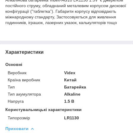
постійного струму, обладнаний металевим корпусом дискової
конфігурації ("таблетка”). Габарити корпусу відповідають
міжнародному стандарту, Застосовуються для живлення
годинників, іграшок, лазерних указок, калькуляторів тощо
Характеристики
Основні
Виробник
Videx
Країна виробник
Китай
Тип
Батарейка
Тип акумулятора
Alkaline
Напруга
1.5 В
Користувальницькі характеристики
Типорозмір
LR1130
Приховати