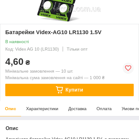
Батарейки Videx-AG10 LR1130 1.5V
В наявності
Код: Videx AG 10 (LR1130)
Тільки опт
4,60
₴
Мінімальне замовлення — 10 шт.
Мінімальна сума замовлення на сайті — 1 000 ₴
Купити
Опис
Характеристики
Доставка
Оплата
Умови п
Опис
Алкалінова батарейка Videx-AG10 LR1130 1.5V є джерелом