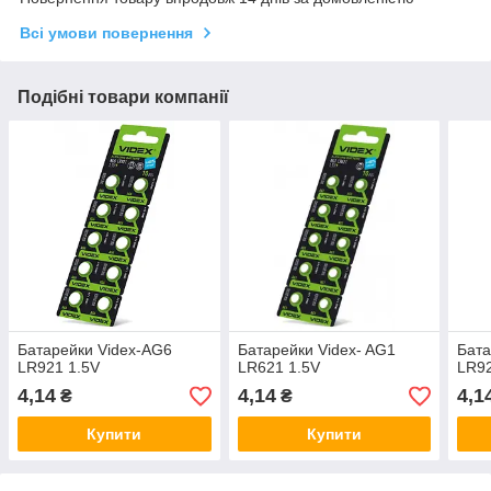
Всі умови повернення
Подібні товари компанії
Батарейки Videx-AG6
Батарейки Videx- AG1
Бата
LR921 1.5V
LR621 1.5V
LR92
4,14
4,14
4,1
₴
₴
Купити
Купити