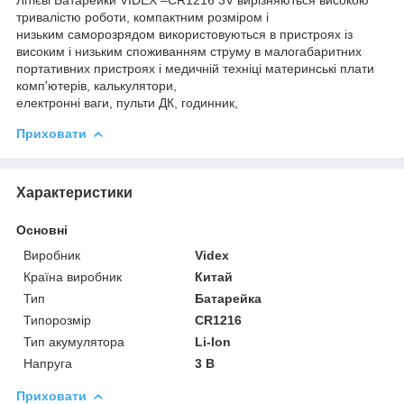
тривалістю роботи, компактним розміром і
низьким саморозрядом використовуються в пристроях із
високим і низьким споживанням струму в малогабаритних
портативних пристроях і медичній техніці материнські плати
комп'ютерів, калькулятори,
електронні ваги, пульти ДК, годинник,
Приховати
Характеристики
Основні
Виробник
Videx
Країна виробник
Китай
Тип
Батарейка
Типорозмір
CR1216
Тип акумулятора
Li-Ion
Напруга
3 В
Приховати