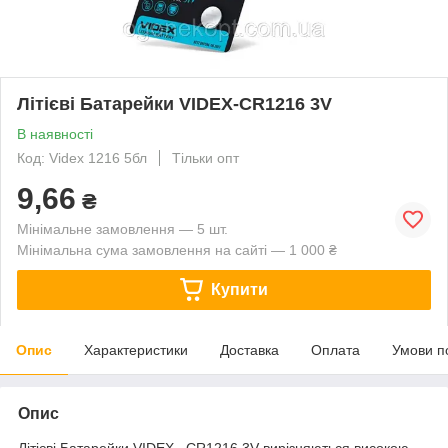
Літієві Батарейки VIDEX-CR1216 3V
В наявності
Код: Videx 1216 5бл
Тільки опт
9,66
₴
Мінімальне замовлення — 5 шт.
Мінімальна сума замовлення на сайті — 1 000 ₴
Купити
Опис
Характеристики
Доставка
Оплата
Умови п
Опис
Літієві Батарейки VIDEX –CR1216 3V вирізняються високою