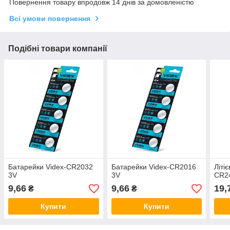
Повернення товару впродовж 14 днів за домовленістю
Всі умови повернення
Подібні товари компанії
Батарейки Videx-CR2032
Батарейки Videx-CR2016
Літі
3V
3V
CR2
9,66
9,66
19,
₴
₴
Купити
Купити