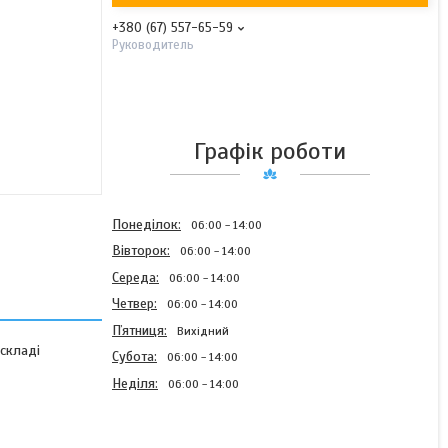
+380 (67) 557-65-59
Руководитель
Графік роботи
Понеділок
06:00
14:00
Вівторок
06:00
14:00
Середа
06:00
14:00
Четвер
06:00
14:00
Пʼятниця
Вихідний
 складі
Субота
06:00
14:00
Неділя
06:00
14:00