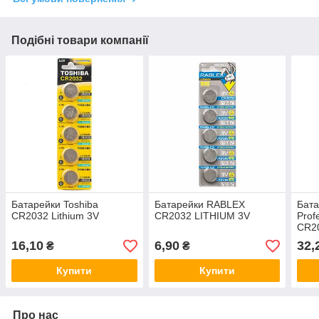
Подібні товари компанії
Батарейки Toshiba
Батарейки RABLEX
Бата
CR2032 Lithium 3V
CR2032 LITHIUM 3V
Prof
CR20
1/10
16,10
6,90
32,
₴
₴
Купити
Купити
Про нас