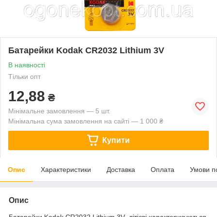
Батарейки Kodak CR2032 Lithium 3V
В наявності
Тільки опт
12,88
₴
Мінімальне замовлення — 5 шт.
Мінімальна сума замовлення на сайті — 1 000 ₴
Купити
Опис
Характеристики
Доставка
Оплата
Умови п
Опис
Батарейки Kodak CR2032 Lithium 3V літієві характеризуються