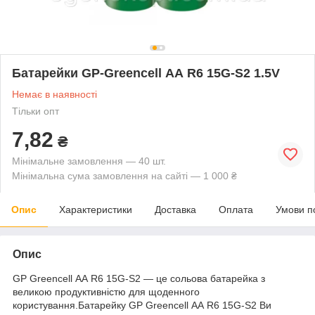
Батарейки GP-Greencell АА R6 15G-S2 1.5V
Немає в наявності
Тільки опт
7,82
₴
Мінімальне замовлення — 40 шт.
Мінімальна сума замовлення на сайті — 1 000 ₴
Опис
Характеристики
Доставка
Оплата
Умови п
Опис
GP Greencell АА R6 15G-S2 — це сольова батарейка з
великою продуктивністю для щоденного
користування.Батарейку GP Greencell АА R6 15G-S2 Ви