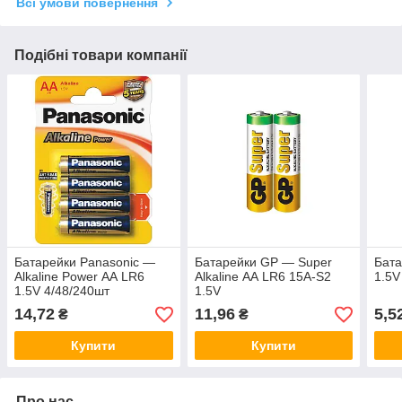
Всі умови повернення
Подібні товари компанії
Батарейки Panasonic —
Батарейки GP — Super
Бата
Alkaline Power АА LR6
Alkaline АА LR6 15A-S2
1.5V
1.5V 4/48/240шт
1.5V
14,72
11,96
5,5
₴
₴
Купити
Купити
Про нас