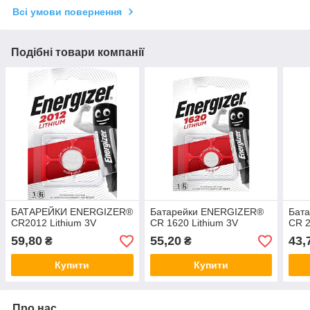
Всі умови повернення
Подібні товари компанії
БАТАРЕЙКИ ENERGIZER®
Батарейки ENERGIZER®
Бат
CR2012 Lithium 3V
CR 1620 Lithium 3V
CR 2
59,80
55,20
43,
₴
₴
Купити
Купити
Про нас