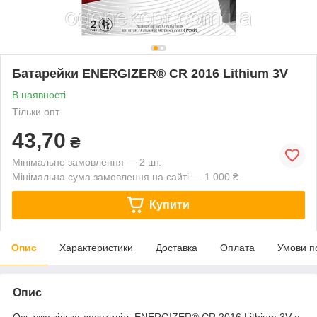
Батарейки ENERGIZER® CR 2016 Lithium 3V
В наявності
Тільки опт
43,70
₴
Мінімальне замовлення — 2 шт.
Мінімальна сума замовлення на сайті — 1 000 ₴
Купити
Опис
Характеристики
Доставка
Оплата
Умови п
Опис
Ось уже кілька десятиліть ENERGIZER® CR 2016 Lithium 3V є