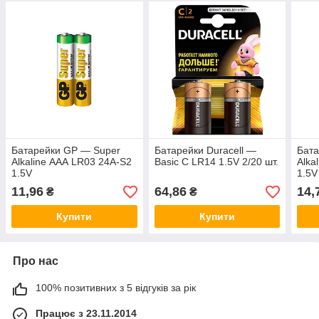
Батарейки GP — Super
Батарейки Duracell —
Бата
Alkaline ААА LR03 24A-S2
Basic C LR14 1.5V 2/20 шт.
Alka
1.5V
1.5V
11,96
64,86
14,
₴
₴
Купити
Купити
Про нас
100% позитивних з 5 відгуків за рік
Працює з 23.11.2014