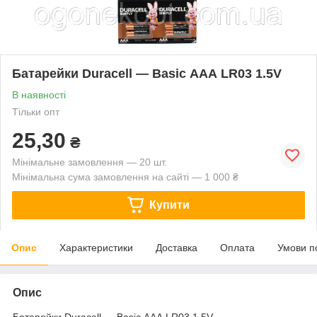
Батарейки Duracell — Basic ААА LR03 1.5V
В наявності
Тільки опт
25,30
₴
Мінімальне замовлення — 20 шт.
Мінімальна сума замовлення на сайті — 1 000 ₴
Купити
Опис
Характеристики
Доставка
Оплата
Умови п
Опис
Батарейки Duracell — Basic ААА LR03 1.5V