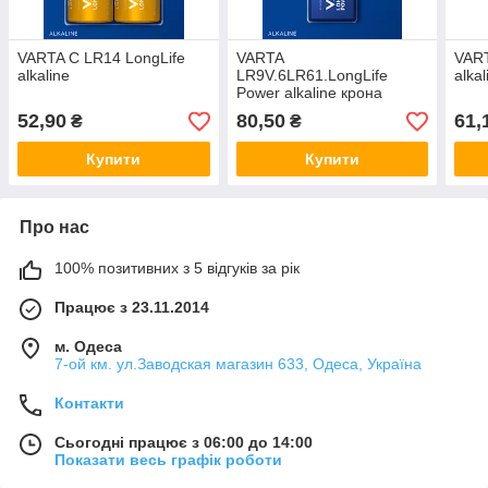
VARTA C LR14 LongLife
VARTA
VART
alkaline
LR9V.6LR61.LongLife
alka
Power alkaline крона
52,90
80,50
61,
₴
₴
Купити
Купити
Про нас
100% позитивних з 5 відгуків за рік
Працює з 23.11.2014
м. Одеса
7-ой км. ул.Заводская магазин 633, Одеса, Україна
Контакти
Сьогодні працює з 06:00 до 14:00
Показати весь графік роботи